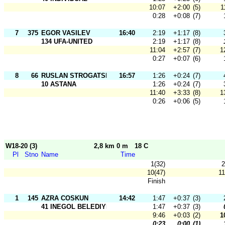
10:07
+2:00
(5)
1
0:28
+0:08
(7)
7
375
EGOR VASILEV
16:40
2:19
+1:17
(8)
134 UFA-UNITED
2:19
+1:17
(8)
11:04
+2:57
(7)
1
0:27
+0:07
(6)
8
66
RUSLAN STROGATSKIY
16:57
1:26
+0:24
(7)
10 ASTANA
1:26
+0:24
(7)
11:40
+3:33
(8)
1
0:26
+0:06
(5)
W18-20 (3)
2,8 km 0 m
18 C
Pl
Stno
Name
Time
1(32)
2
10(47)
11
Finish
1
145
AZRA COSKUN
14:42
1:47
+0:37
(3)
41 INEGOL BELEDIYESPOR
1:47
+0:37
(3)
9:46
+0:03
(2)
1
0:23
0:00
(1)