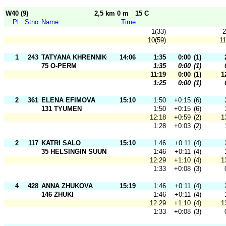
W40 (9)
2,5 km 0 m
15 C
Pl
Stno
Name
Time
1(33)
2
10(59)
11
1
243
TATYANA KHRENNIKOVA
14:06
1:35
0:00
(1)
75 O-PERM
1:35
0:00
(1)
11:19
0:00
(1)
1
1:25
0:00
(1)
2
361
ELENA EFIMOVA
15:10
1:50
+0:15
(6)
131 TYUMEN
1:50
+0:15
(6)
12:18
+0:59
(2)
1
1:28
+0:03
(2)
2
117
KATRI SALO
15:10
1:46
+0:11
(4)
35 HELSINGIN SUUNNISTAJAT
1:46
+0:11
(4)
12:29
+1:10
(4)
1
1:33
+0:08
(3)
4
428
ANNA ZHUKOVA
15:19
1:46
+0:11
(4)
146 ZHUKI
1:46
+0:11
(4)
12:29
+1:10
(4)
1
1:33
+0:08
(3)