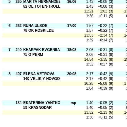
5
265
MARITA HERNANDEZ
16:06
1:43
+0:08
(3)
82 OL TOTEN-TROLL
1:43
+0:08
(3)
12:21
+1:02
(3)
1
1:36
+0:11
(5)
6
262
RUNA ULSOE
17:00
1:57
+0:22
(7)
78 OK ROSKILDE
1:57
+0:22
(7)
13:53
+2:34
(7)
1
1:39
+0:14
(7)
7
240
KHARPAK EVGENIIA
18:08
2:06
+0:31
(8)
75 O-PERM
2:06
+0:31
(8)
14:54
+3:35
(8)
1
1:52
+0:27
(8)
8
407
ELENA VETROVA
20:08
2:17
+0:42
(9)
140 VELIKIY NOVGOROD
2:17
+0:42
(9)
16:28
+5:09
(9)
1
2:04
+0:39
(9)
184
EKATERINA YANTKOVA
mp
1:40
+0:05
(2)
59 KRASNODAR
1:40
+0:05
(2)
13:32
+2:13
(6)
1
1:36
+0:11
(5)