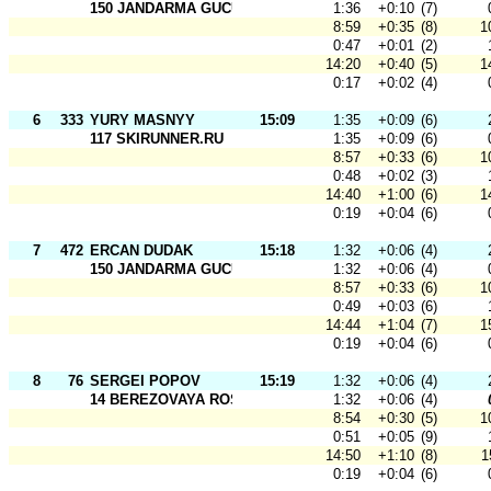
150 JANDARMA GUCU
1:36
+0:10
(7)
8:59
+0:35
(8)
1
0:47
+0:01
(2)
14:20
+0:40
(5)
1
0:17
+0:02
(4)
6
333
YURY MASNYY
15:09
1:35
+0:09
(6)
117 SKIRUNNER.RU
1:35
+0:09
(6)
8:57
+0:33
(6)
1
0:48
+0:02
(3)
14:40
+1:00
(6)
1
0:19
+0:04
(6)
7
472
ERCAN DUDAK
15:18
1:32
+0:06
(4)
150 JANDARMA GUCU
1:32
+0:06
(4)
8:57
+0:33
(6)
1
0:49
+0:03
(6)
14:44
+1:04
(7)
1
0:19
+0:04
(6)
8
76
SERGEI POPOV
15:19
1:32
+0:06
(4)
14 BEREZOVAYA ROSCHA
1:32
+0:06
(4)
8:54
+0:30
(5)
1
0:51
+0:05
(9)
14:50
+1:10
(8)
1
0:19
+0:04
(6)