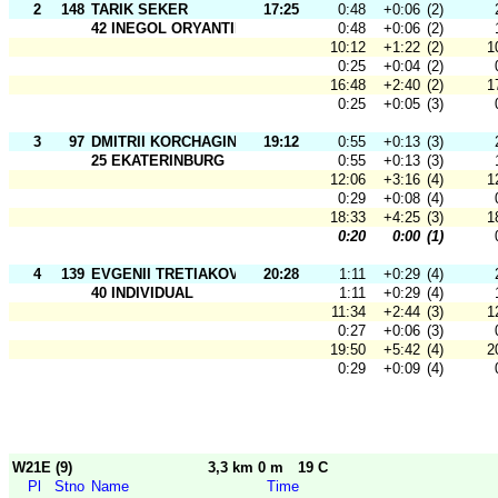
2
148
TARIK SEKER
17:25
0:48
+0:06
(2)
42 INEGOL ORYANTIRING SPOR KULUBU
0:48
+0:06
(2)
10:12
+1:22
(2)
1
0:25
+0:04
(2)
16:48
+2:40
(2)
1
0:25
+0:05
(3)
3
97
DMITRII KORCHAGIN
19:12
0:55
+0:13
(3)
25 EKATERINBURG
0:55
+0:13
(3)
12:06
+3:16
(4)
1
0:29
+0:08
(4)
18:33
+4:25
(3)
1
0:20
0:00
(1)
4
139
EVGENII TRETIAKOV
20:28
1:11
+0:29
(4)
40 INDIVIDUAL
1:11
+0:29
(4)
11:34
+2:44
(3)
1
0:27
+0:06
(3)
19:50
+5:42
(4)
2
0:29
+0:09
(4)
W21E (9)
3,3 km 0 m
19 C
Pl
Stno
Name
Time