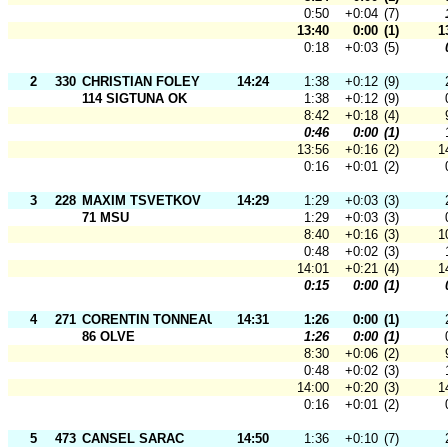
0:50
+0:04
(7)
13:40
0:00
(1)
1
0:18
+0:03
(5)
2
330
CHRISTIAN FOLEY
14:24
1:38
+0:12
(9)
114 SIGTUNA OK
1:38
+0:12
(9)
8:42
+0:18
(4)
0:46
0:00
(1)
13:56
+0:16
(2)
1
0:16
+0:01
(2)
3
228
MAXIM TSVETKOV
14:29
1:29
+0:03
(3)
71 MSU
1:29
+0:03
(3)
8:40
+0:16
(3)
1
0:48
+0:02
(3)
14:01
+0:21
(4)
1
0:15
0:00
(1)
4
271
CORENTIN TONNEAU
14:31
1:26
0:00
(1)
86 OLVE
1:26
0:00
(1)
8:30
+0:06
(2)
0:48
+0:02
(3)
14:00
+0:20
(3)
1
0:16
+0:01
(2)
5
473
CANSEL SARAC
14:50
1:36
+0:10
(7)