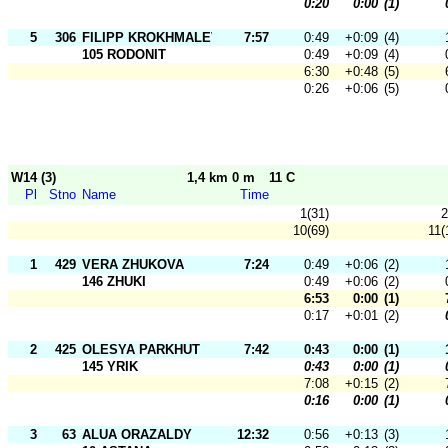
0:20
0:00
(1)
5
306
FILIPP KROKHMALEV
7:57
0:49
+0:09
(4)
105 RODONIT
0:49
+0:09
(4)
6:30
+0:48
(5)
0:26
+0:06
(5)
W14 (3)
1,4 km 0 m
11 C
Pl
Stno
Name
Time
1(31)
2
10(69)
11(
1
429
VERA ZHUKOVA
7:24
0:49
+0:06
(2)
146 ZHUKI
0:49
+0:06
(2)
6:53
0:00
(1)
0:17
+0:01
(2)
2
425
OLESYA PARKHUT
7:42
0:43
0:00
(1)
145 YRIK
0:43
0:00
(1)
7:08
+0:15
(2)
0:16
0:00
(1)
3
63
ALUA ORAZALDY
12:32
0:56
+0:13
(3)