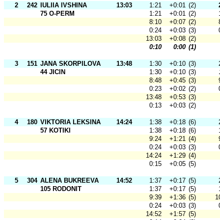
2
242
IULIIA IVSHINA
13:03
1:21
+0:01
(2)
75 O-PERM
1:21
+0:01
(2)
8:10
+0:07
(2)
0:24
+0:03
(3)
13:03
+0:08
(2)
0:10
0:00
(1)
3
151
JANA SKORPILOVA
13:48
1:30
+0:10
(3)
44 JICIN
1:30
+0:10
(3)
8:48
+0:45
(3)
0:23
+0:02
(2)
13:48
+0:53
(3)
0:13
+0:03
(2)
4
180
VIKTORIA LEKSINA
14:24
1:38
+0:18
(6)
57 KOTIKI
1:38
+0:18
(6)
9:24
+1:21
(4)
0:24
+0:03
(3)
14:24
+1:29
(4)
0:15
+0:05
(5)
5
304
ALENA BUKREEVA
14:52
1:37
+0:17
(5)
105 RODONIT
1:37
+0:17
(5)
9:39
+1:36
(5)
1
0:24
+0:03
(3)
14:52
+1:57
(5)