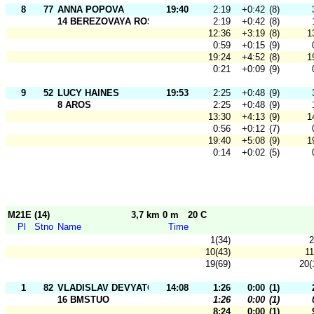
8
77
ANNA POPOVA
19:40
2:19
+0:42
(8)
14 BEREZOVAYA ROSCHA
2:19
+0:42
(8)
12:36
+3:19
(8)
1
0:59
+0:15
(9)
19:24
+4:52
(8)
1
0:21
+0:09
(9)
9
52
LUCY HAINES
19:53
2:25
+0:48
(9)
8 AROS
2:25
+0:48
(9)
13:30
+4:13
(9)
1
0:56
+0:12
(7)
19:40
+5:08
(9)
1
0:14
+0:02
(5)
M21E (14)
3,7 km 0 m
20 C
Pl
Stno
Name
Time
1(34)
2
10(43)
11
19(69)
20(
1
82
VLADISLAV DEVYATOV
14:08
1:26
0:00
(1)
16 BMSTUO
1:26
0:00
(1)
8:24
0:00
(1)