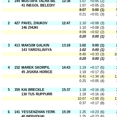
1
144
MUSTAFA TALHA BILGE
12:38
1:07
+0:05
(2)
41 INEGOL BELEDIYESPOR
1:07
+0:05
(2)
8:07
0:00
(1)
0:21
+0:01
(3)
2
427
PAVEL ZHUKOV
12:47
1:10
+0:08
(3)
146 ZHUKI
1:10
+0:08
(3)
8:09
+0:02
(2)
0:20
0:00
(1)
3
413
MAKSIM GALKIN
13:18
1:02
0:00
(1)
143 YAROSLAVIYA
1:02
0:00
(1)
8:40
+0:33
(3)
1
0:20
0:00
(1)
4
152
MAREK SKORPIL
14:43
1:19
+0:17
(5)
45 JISKRA HORICE
1:19
+0:17
(5)
9:41
+1:34
(4)
1
0:25
+0:05
(4)
5
359
KAI BRECKLE
15:37
1:18
+0:16
(4)
130 TUS RUPPURR
1:18
+0:16
(4)
10:07
+2:00
(5)
1
0:37
+0:17
(8)
6
141
YESSENZHAN YERKENOV
15:39
1:25
+0:23
(6)
40 INDIVIDUAL
1:25
+0:23
(6)