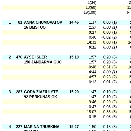
1(34)
2
10(60)
11
19(100)
Fi
1
81
ANNA CHUMOVATOVA
14:46
1:37
0:00
(1)
16 BMSTUO
1:37
0:00
(1)
9:17
0:00
(1)
0:46
+0:02
(2)
14:32
0:00
(1)
1
0:12
0:00
(1)
2
476
AYSE ISLER
15:10
1:57
+0:20
(6)
150 JANDARMA GUCU
1:57
+0:20
(6)
9:48
+0:31
(3)
1
0:44
0:00
(1)
14:57
+0:25
(2)
1
0:13
+0:01
(2)
3
283
GODA ZIAZIULYTE
15:20
1:47
+0:10
(2)
92 PERKUNAS OK
1:47
+0:10
(2)
9:46
+0:29
(2)
1
0:47
+0:03
(3)
15:07
+0:35
(3)
1
0:15
+0:03
(6)
4
227
MARINA TRUBKINA
15:27
1:50
+0:13
(3)