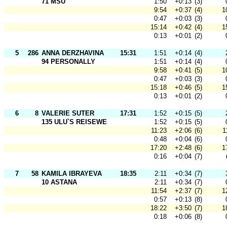
71 MSU
1:50
+0:13
(3)
9:54
+0:37
(4)
1
0:47
+0:03
(3)
15:14
+0:42
(4)
1
0:13
+0:01
(2)
5
286
ANNA DERZHAVINA
15:31
1:51
+0:14
(4)
94 PERSONALLY
1:51
+0:14
(4)
9:58
+0:41
(5)
1
0:47
+0:03
(3)
15:18
+0:46
(5)
1
0:13
+0:01
(2)
6
8
VALERIE SUTER
17:31
1:52
+0:15
(5)
135 ULU`S REISEWELT
1:52
+0:15
(5)
11:23
+2:06
(6)
1
0:48
+0:04
(6)
17:20
+2:48
(6)
1
0:16
+0:04
(7)
7
58
KAMILA IBRAYEVA
18:35
2:11
+0:34
(7)
10 ASTANA
2:11
+0:34
(7)
11:54
+2:37
(7)
1
0:57
+0:13
(8)
18:22
+3:50
(7)
1
0:18
+0:06
(8)