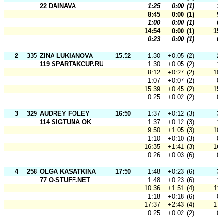
22 DAINAVA
1:25
0:00
(1)
8:45
0:00
(1)
1:00
0:00
(1)
14:54
0:00
(1)
1
0:23
0:00
(1)
2
335
ZINA LUKIANOVA
15:52
1:30
+0:05
(2)
119 SPARTAKCUP.RU
1:30
+0:05
(2)
9:12
+0:27
(2)
1
1:07
+0:07
(2)
15:39
+0:45
(2)
1
0:25
+0:02
(2)
3
329
AUDREY FOLEY
16:50
1:37
+0:12
(3)
114 SIGTUNA OK
1:37
+0:12
(3)
9:50
+1:05
(3)
1
1:10
+0:10
(3)
16:35
+1:41
(3)
1
0:26
+0:03
(6)
4
258
OLGA KASATKINA
17:50
1:48
+0:23
(6)
77 O-STUFF.NET
1:48
+0:23
(6)
10:36
+1:51
(4)
1
1:18
+0:18
(6)
17:37
+2:43
(4)
1
0:25
+0:02
(2)