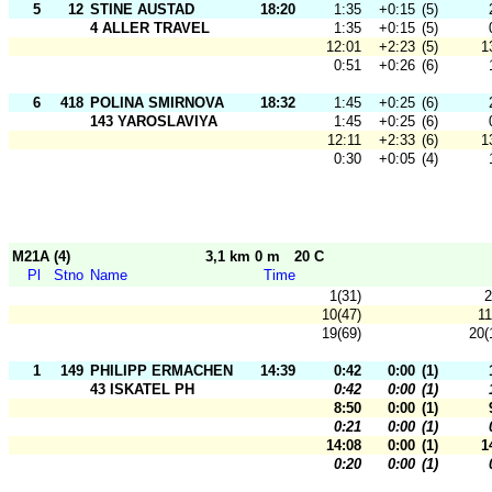
5
12
STINE AUSTAD
18:20
1:35
+0:15
(5)
4 ALLER TRAVEL
1:35
+0:15
(5)
12:01
+2:23
(5)
1
0:51
+0:26
(6)
6
418
POLINA SMIRNOVA
18:32
1:45
+0:25
(6)
143 YAROSLAVIYA
1:45
+0:25
(6)
12:11
+2:33
(6)
1
0:30
+0:05
(4)
M21A (4)
3,1 km 0 m
20 C
Pl
Stno
Name
Time
1(31)
2
10(47)
11
19(69)
20(
1
149
PHILIPP ERMACHENKOV
14:39
0:42
0:00
(1)
43 ISKATEL PH
0:42
0:00
(1)
8:50
0:00
(1)
0:21
0:00
(1)
14:08
0:00
(1)
1
0:20
0:00
(1)