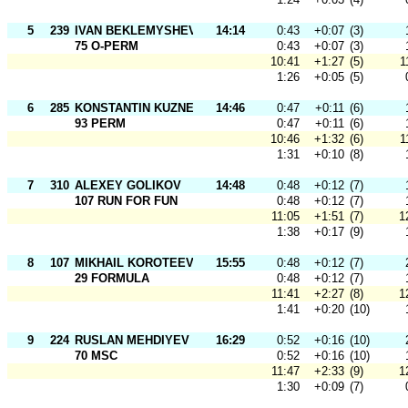
5
239
IVAN BEKLEMYSHEV
14:14
0:43
+0:07
(3)
75 O-PERM
0:43
+0:07
(3)
10:41
+1:27
(5)
1
1:26
+0:05
(5)
6
285
KONSTANTIN KUZNETSOV
14:46
0:47
+0:11
(6)
93 PERM
0:47
+0:11
(6)
10:46
+1:32
(6)
1
1:31
+0:10
(8)
7
310
ALEXEY GOLIKOV
14:48
0:48
+0:12
(7)
107 RUN FOR FUN
0:48
+0:12
(7)
11:05
+1:51
(7)
1
1:38
+0:17
(9)
8
107
MIKHAIL KOROTEEV
15:55
0:48
+0:12
(7)
29 FORMULA
0:48
+0:12
(7)
11:41
+2:27
(8)
1
1:41
+0:20
(10)
9
224
RUSLAN MEHDIYEV
16:29
0:52
+0:16
(10)
70 MSC
0:52
+0:16
(10)
11:47
+2:33
(9)
1
1:30
+0:09
(7)