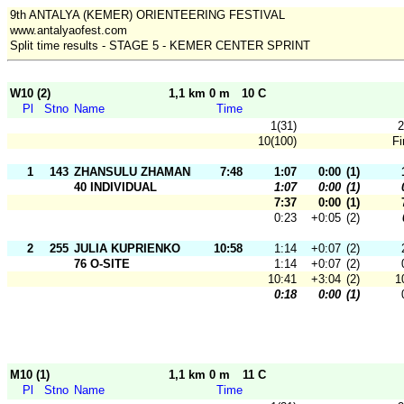
9th ANTALYA (KEMER) ORIENTEERING FESTIVAL
www.antalyaofest.com
Split time results - STAGE 5 - KEMER CENTER SPRINT
W10 (2)
1,1 km 0 m
10 C
Pl
Stno
Name
Time
1(31)
2
10(100)
Fi
1
143
ZHANSULU ZHAMANBAYEVA
7:48
1:07
0:00
(1)
40 INDIVIDUAL
1:07
0:00
(1)
7:37
0:00
(1)
0:23
+0:05
(2)
2
255
JULIA KUPRIENKO
10:58
1:14
+0:07
(2)
76 O-SITE
1:14
+0:07
(2)
10:41
+3:04
(2)
1
0:18
0:00
(1)
M10 (1)
1,1 km 0 m
11 C
Pl
Stno
Name
Time