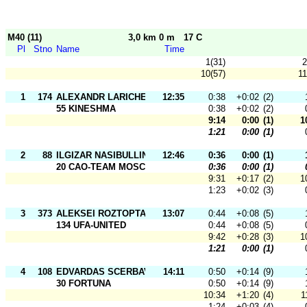
M40 (11)
3,0 km 0 m
17 C
Pl
Stno
Name
Time
1(31)
2
10(57)
11
1
174
ALEXANDR LARICHEV
12:35
0:38
+0:02
(2)
55 KINESHMA
0:38
+0:02
(2)
9:14
0:00
(1)
1
1:21
0:00
(1)
2
88
ILGIZAR NASIBULLIN
12:46
0:36
0:00
(1)
20 CAO-TEAM MOSCOW
0:36
0:00
(1)
9:31
+0:17
(2)
1
1:23
+0:02
(3)
3
373
ALEKSEI ROZTOPTANNYI
13:07
0:44
+0:08
(5)
134 UFA-UNITED
0:44
+0:08
(5)
9:42
+0:28
(3)
1
1:21
0:00
(1)
4
108
EDVARDAS SCERBAVICIUS
14:11
0:50
+0:14
(9)
30 FORTUNA
0:50
+0:14
(9)
10:34
+1:20
(4)
1
1:24
+0:03
(4)