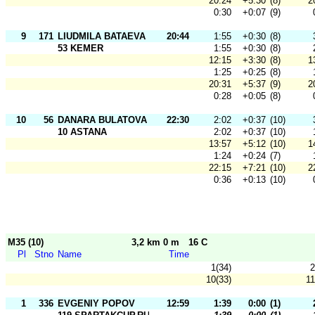
20:24
+5:30
(8)
2
0:30
+0:07
(9)
9
171
LIUDMILA BATAEVA
20:44
1:55
+0:30
(8)
53 KEMER
1:55
+0:30
(8)
12:15
+3:30
(8)
1
1:25
+0:25
(8)
20:31
+5:37
(9)
2
0:28
+0:05
(8)
10
56
DANARA BULATOVA
22:30
2:02
+0:37
(10)
10 ASTANA
2:02
+0:37
(10)
13:57
+5:12
(10)
1
1:24
+0:24
(7)
22:15
+7:21
(10)
2
0:36
+0:13
(10)
M35 (10)
3,2 km 0 m
16 C
Pl
Stno
Name
Time
1(34)
2
10(33)
11
1
336
EVGENIY POPOV
12:59
1:39
0:00
(1)