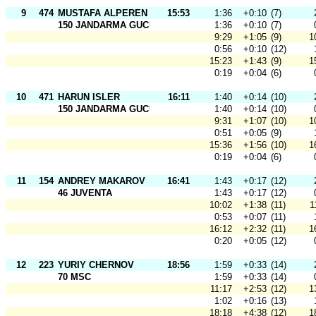
9
474
MUSTAFA ALPEREN CETINKAYA
15:53
1:36
+0:10
(7)
150 JANDARMA GUCU
1:36
+0:10
(7)
9:29
+1:05
(9)
1
0:56
+0:10
(12)
15:23
+1:43
(9)
1
0:19
+0:04
(6)
10
471
HARUN ISLER
16:11
1:40
+0:14
(10)
150 JANDARMA GUCU
1:40
+0:14
(10)
9:31
+1:07
(10)
1
0:51
+0:05
(9)
15:36
+1:56
(10)
1
0:19
+0:04
(6)
11
154
ANDREY MAKAROV
16:41
1:43
+0:17
(12)
46 JUVENTA
1:43
+0:17
(12)
10:02
+1:38
(11)
1
0:53
+0:07
(11)
16:12
+2:32
(11)
1
0:20
+0:05
(12)
12
223
YURIY CHERNOV
18:56
1:59
+0:33
(14)
70 MSC
1:59
+0:33
(14)
11:17
+2:53
(12)
1
1:02
+0:16
(13)
18:18
+4:38
(12)
1