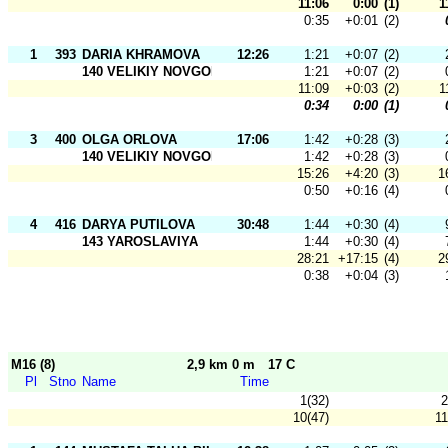
11:06
0:00
(1)
1
0:35
+0:01
(2)
1
393
DARIA KHRAMOVA
12:26
1:21
+0:07
(2)
140 VELIKIY NOVGOROD
1:21
+0:07
(2)
11:09
+0:03
(2)
1
0:34
0:00
(1)
3
400
OLGA ORLOVA
17:06
1:42
+0:28
(3)
140 VELIKIY NOVGOROD
1:42
+0:28
(3)
15:26
+4:20
(3)
1
0:50
+0:16
(4)
4
416
DARYA PUTILOVA
30:48
1:44
+0:30
(4)
143 YAROSLAVIYA
1:44
+0:30
(4)
28:21
+17:15
(4)
2
0:38
+0:04
(3)
M16 (8)
2,9 km 0 m
17 C
Pl
Stno
Name
Time
1(32)
2
10(47)
11