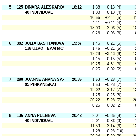
5
125
DINARA ALESKAROVA
18:12
1:38
+0:13
(4)
40 INDIVIDUAL
1:38
+0:13
(4)
10:56
+2:11
(5)
1
1:11
+0:11
(4)
18:00
+3:06
(5)
1
0:26
+0:03
(6)
6
382
JULIA BASHTANOVA
19:37
1:46
+0:21
(5)
138 UZAO-TEAM MOSCOW
1:46
+0:21
(5)
12:28
+3:43
(9)
1
1:15
+0:15
(5)
19:25
+4:31
(6)
1
0:25
+0:02
(2)
7
288
JOANNE ANANA-SARANEN
20:36
1:53
+0:28
(7)
95 PIHKANISKAT
1:53
+0:28
(7)
12:02
+3:17
(7)
1
1:25
+0:25
(8)
20:22
+5:28
(7)
2
0:25
+0:02
(2)
8
136
ANNA PULNEVA
20:42
2:01
+0:36
(9)
40 INDIVIDUAL
2:01
+0:36
(9)
11:59
+3:14
(6)
1
1:28
+0:28
(10)