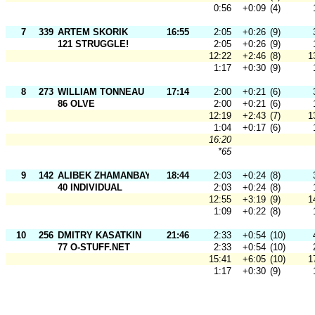
0:56
+0:09
(4)
7
339
ARTEM SKORIK
16:55
2:05
+0:26
(9)
121 STRUGGLE!
2:05
+0:26
(9)
12:22
+2:46
(8)
1
1:17
+0:30
(9)
8
273
WILLIAM TONNEAU
17:14
2:00
+0:21
(6)
86 OLVE
2:00
+0:21
(6)
12:19
+2:43
(7)
1
1:04
+0:17
(6)
16:20
*65
9
142
ALIBEK ZHAMANBAYEV
18:44
2:03
+0:24
(8)
40 INDIVIDUAL
2:03
+0:24
(8)
12:55
+3:19
(9)
1
1:09
+0:22
(8)
10
256
DMITRY KASATKIN
21:46
2:33
+0:54
(10)
77 O-STUFF.NET
2:33
+0:54
(10)
15:41
+6:05
(10)
1
1:17
+0:30
(9)