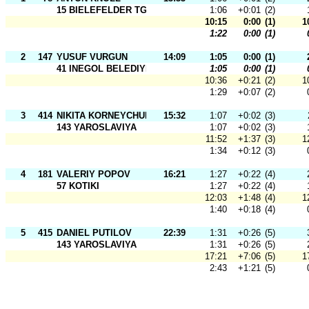
15 BIELEFELDER TG
1:06
+0:01
(2)
10:15
0:00
(1)
1
1:22
0:00
(1)
2
147
YUSUF VURGUN
14:09
1:05
0:00
(1)
41 INEGOL BELEDIYESPOR
1:05
0:00
(1)
10:36
+0:21
(2)
1
1:29
+0:07
(2)
3
414
NIKITA KORNEYCHUK
15:32
1:07
+0:02
(3)
143 YAROSLAVIYA
1:07
+0:02
(3)
11:52
+1:37
(3)
1
1:34
+0:12
(3)
4
181
VALERIY POPOV
16:21
1:27
+0:22
(4)
57 KOTIKI
1:27
+0:22
(4)
12:03
+1:48
(4)
1
1:40
+0:18
(4)
5
415
DANIEL PUTILOV
22:39
1:31
+0:26
(5)
143 YAROSLAVIYA
1:31
+0:26
(5)
17:21
+7:06
(5)
1
2:43
+1:21
(5)