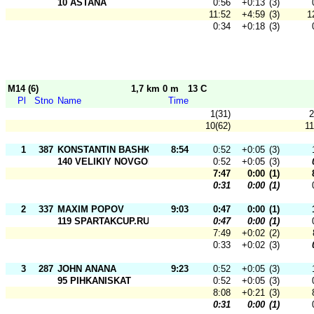
10 ASTANA
0:56
+0:13
(3)
11:52
+4:59
(3)
1
0:34
+0:18
(3)
M14 (6)
1,7 km 0 m
13 C
Pl
Stno
Name
Time
1(31)
2
10(62)
11
1
387
KONSTANTIN BASHKO
8:54
0:52
+0:05
(3)
140 VELIKIY NOVGOROD
0:52
+0:05
(3)
7:47
0:00
(1)
0:31
0:00
(1)
2
337
MAXIM POPOV
9:03
0:47
0:00
(1)
119 SPARTAKCUP.RU
0:47
0:00
(1)
7:49
+0:02
(2)
0:33
+0:02
(3)
3
287
JOHN ANANA
9:23
0:52
+0:05
(3)
95 PIHKANISKAT
0:52
+0:05
(3)
8:08
+0:21
(3)
0:31
0:00
(1)