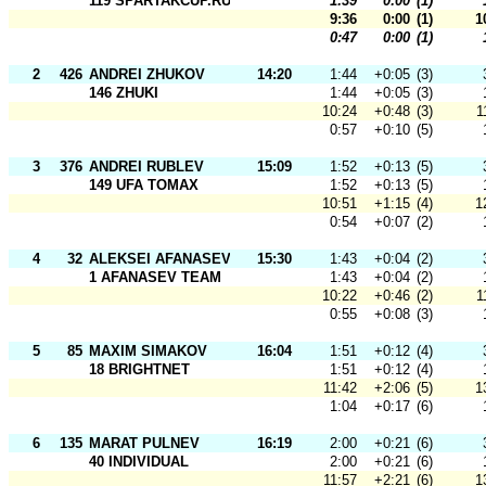
119 SPARTAKCUP.RU
1:39
0:00
(1)
9:36
0:00
(1)
1
0:47
0:00
(1)
2
426
ANDREI ZHUKOV
14:20
1:44
+0:05
(3)
146 ZHUKI
1:44
+0:05
(3)
10:24
+0:48
(3)
1
0:57
+0:10
(5)
3
376
ANDREI RUBLEV
15:09
1:52
+0:13
(5)
149 UFA TOMAX
1:52
+0:13
(5)
10:51
+1:15
(4)
1
0:54
+0:07
(2)
4
32
ALEKSEI AFANASEV
15:30
1:43
+0:04
(2)
1 AFANASEV TEAM
1:43
+0:04
(2)
10:22
+0:46
(2)
1
0:55
+0:08
(3)
5
85
MAXIM SIMAKOV
16:04
1:51
+0:12
(4)
18 BRIGHTNET
1:51
+0:12
(4)
11:42
+2:06
(5)
1
1:04
+0:17
(6)
6
135
MARAT PULNEV
16:19
2:00
+0:21
(6)
40 INDIVIDUAL
2:00
+0:21
(6)
11:57
+2:21
(6)
1