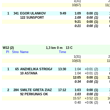
1(31)
2
10(67)
11(
1
341
EGOR ULANKOV
9:49
1:09
0:00
(1)
122 SUNSPORT
1:09
0:00
(1)
9:21
0:00
(1)
0:21
0:00
(1)
W12 (2)
1,3 km 0 m
13 C
Pl
Stno
Name
Time
1(31)
2
10(63)
11
1
65
ANZHELIKA STROGATSKAYA
13:30
1:04
+0:01
(2)
10 ASTANA
1:04
+0:01
(2)
12:05
0:00
(1)
1
0:34
0:00
(1)
2
284
SMILTE GRETA ZIAZIULYTE
17:12
1:03
0:00
(1)
92 PERKUNAS OK
1:03
0:00
(1)
15:57
+3:52
(2)
1
0:40
+0:06
(2)