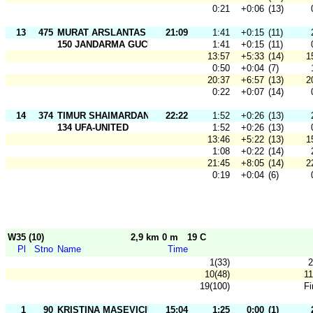
0:21
+0:06
(13)
13
475
MURAT ARSLANTAS
21:09
1:41
+0:15
(11)
150 JANDARMA GUCU
1:41
+0:15
(11)
13:57
+5:33
(14)
1
0:50
+0:04
(7)
20:37
+6:57
(13)
2
0:22
+0:07
(14)
14
374
TIMUR SHAIMARDANOV
22:22
1:52
+0:26
(13)
134 UFA-UNITED
1:52
+0:26
(13)
13:46
+5:22
(13)
1
1:08
+0:22
(14)
21:45
+8:05
(14)
2
0:19
+0:04
(6)
W35 (10)
2,9 km 0 m
19 C
Pl
Stno
Name
Time
1(33)
2
10(48)
11
19(100)
Fi
1
90
KRISTINA MASEVICIUTE
15:04
1:25
0:00
(1)