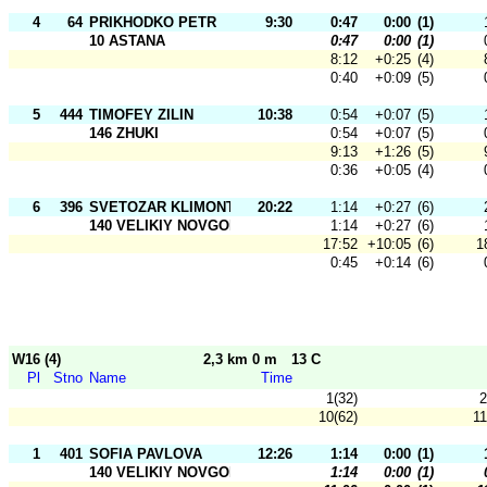
4
64
PRIKHODKO PETR
9:30
0:47
0:00
(1)
10 ASTANA
0:47
0:00
(1)
8:12
+0:25
(4)
0:40
+0:09
(5)
5
444
TIMOFEY ZILIN
10:38
0:54
+0:07
(5)
146 ZHUKI
0:54
+0:07
(5)
9:13
+1:26
(5)
0:36
+0:05
(4)
6
396
SVETOZAR KLIMONTOV
20:22
1:14
+0:27
(6)
140 VELIKIY NOVGOROD
1:14
+0:27
(6)
17:52
+10:05
(6)
1
0:45
+0:14
(6)
W16 (4)
2,3 km 0 m
13 C
Pl
Stno
Name
Time
1(32)
2
10(62)
11
1
401
SOFIA PAVLOVA
12:26
1:14
0:00
(1)
140 VELIKIY NOVGOROD
1:14
0:00
(1)