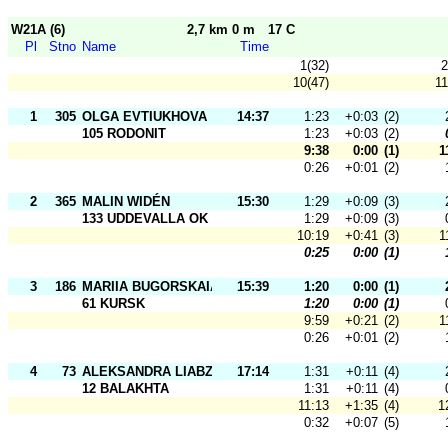
W21A (6)
2,7 km 0 m
17 C
Pl
Stno
Name
Time
1(32)
2
10(47)
11
1
305
OLGA EVTIUKHOVA
14:37
1:23
+0:03
(2)
105 RODONIT
1:23
+0:03
(2)
9:38
0:00
(1)
1
0:26
+0:01
(2)
2
365
MALIN WIDÉN
15:30
1:29
+0:09
(3)
133 UDDEVALLA OK
1:29
+0:09
(3)
10:19
+0:41
(3)
1
0:25
0:00
(1)
3
186
MARIIA BUGORSKAIA
15:39
1:20
0:00
(1)
61 KURSK
1:20
0:00
(1)
9:59
+0:21
(2)
1
0:26
+0:01
(2)
4
73
ALEKSANDRA LIABZINA
17:14
1:31
+0:11
(4)
12 BALAKHTA
1:31
+0:11
(4)
11:13
+1:35
(4)
1
0:32
+0:07
(5)