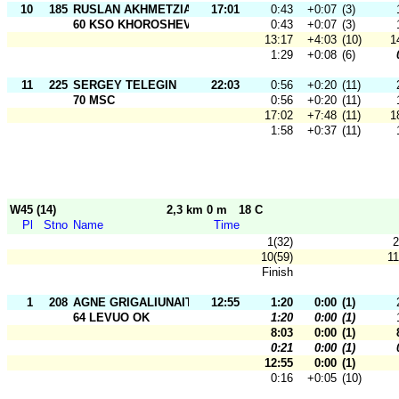
10
185
RUSLAN AKHMETZIANOV
17:01
0:43
+0:07
(3)
60 KSO KHOROSHEVO MOSCOW
0:43
+0:07
(3)
13:17
+4:03
(10)
1
1:29
+0:08
(6)
11
225
SERGEY TELEGIN
22:03
0:56
+0:20
(11)
70 MSC
0:56
+0:20
(11)
17:02
+7:48
(11)
1
1:58
+0:37
(11)
W45 (14)
2,3 km 0 m
18 C
Pl
Stno
Name
Time
1(32)
2
10(59)
11
Finish
1
208
AGNE GRIGALIUNAITE
12:55
1:20
0:00
(1)
64 LEVUO OK
1:20
0:00
(1)
8:03
0:00
(1)
0:21
0:00
(1)
12:55
0:00
(1)
0:16
+0:05
(10)